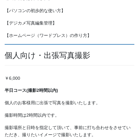
【パソコンの初歩的な使い方】
【デジカメ写真編集管理】
【ホームページ（ワードプレス）の作り方】
個人向け・出張写真撮影
￥6,000
半日コース(撮影2時間以内)
個人のお客様用に出張で写真を撮影いたします。
撮影時間は2時間以内です。
撮影場所と日時を指定して頂いて、事前に打ち合わせをさせてい
ただき、撮りたいイメージで撮影いたします。